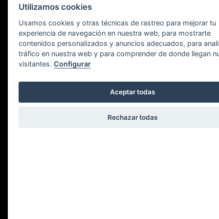
Utilizamos cookies
Usamos cookies y otras técnicas de rastreo para mejorar tu
experiencia de navegación en nuestra web, para mostrarte
contenidos personalizados y anuncios adecuados, para anali
tráfico en nuestra web y para comprender de donde llegan n
visitantes.
Configurar
Contacto
Aceptar todas
Avda de la Zurriola, 1
Rechazar todas
20002 Donostia - San Sebastián
Guipúzcoa
Ver Mapa
T: +34 943 00 31 62
info@suamuka.eus
HORARIOS
Martes y miércoles:
12h a 18h