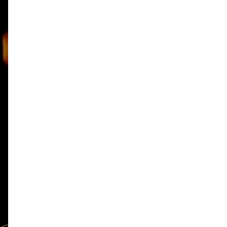
Jueves, viernes y sábado:
12h a 23h
Domingos
: 12h a 20h
Lunes
cerrado
TRABAJA CON NOSOTROS
Accede y regístrate en
Trabaja con
nosotros
.
EU
EN
FR
Suscríbete a nuestra newsletter
© 2026 Sua.Muka
Aviso legal
Política de cookies
Política de privacidad