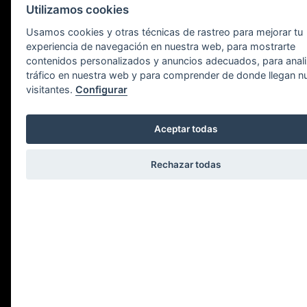
Utilizamos cookies
Usamos cookies y otras técnicas de rastreo para mejorar tu
experiencia de navegación en nuestra web, para mostrarte
contenidos personalizados y anuncios adecuados, para anali
tráfico en nuestra web y para comprender de donde llegan n
visitantes.
Configurar
Política de
Aceptar todas
cookies
Rechazar todas
¿QUÉ ES UNA COOKIE?
Las cookies son esenciales para el
funcionamiento de Internet; no pueden
dañar el equipo/dispositivo de la persona
usuaria y, si se encuentran activadas en la
configuración del navegador, nos ayudan a
identificar y resolver posibles errores de