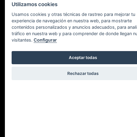
NUESTRA ESENCIA
Utilizamos cookies
Usamos cookies y otras técnicas de rastreo para mejorar tu
experiencia de navegación en nuestra web, para mostrarte
Nos sentimos cómodos alrededor de la
contenidos personalizados y anuncios adecuados, para anali
brasa; es nuestra forma de ser y de entender
tráfico en nuestra web y para comprender de donde llegan n
la cocina de hoy. De nuestro deseo de
visitantes.
Configurar
aportar una mirada contemporánea al
vínculo entre la cocina y el fuego nace ‘Entre
Aceptar todas
Brasas’.
Rechazar todas
UNA EXPERIENCIA ÚNICA