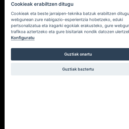
Cookieak erabiltzen ditugu
Cookieak eta beste jarraipen-teknika batzuk erabiltzen ditug
webgunean zure nabigazio-esperientzia hobetzeko, eduki
pertsonalizatua eta iragarki egokiak erakusteko, gure webg
trafikoa aztertzeko eta gure bisitariak nondik datozen ulertz
Konfiguratu
Kontaktua
Guztiak onartu
Avda de la Zurriola, 1
Guztiak baztertu
20002 Donostia - San Sebastián
Guipúzcoa
Ikusi mapa
T: +34 943 00 31 62
info@suamuka.eus
ORDUTEGIA
Asteartea eta asteazkena:
12:00etatik