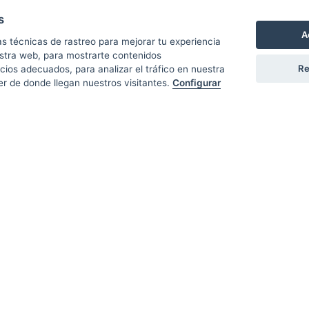
s
A
s técnicas de rastreo para mejorar tu experiencia
CARTA
ENTRE BRASAS
RESERVA
BODAS Y EVENTOS
stra web, para mostrarte contenidos
Re
ios adecuados, para analizar el tráfico en nuestra
 de donde llegan nuestros visitantes.
Configurar
 asko
mos pronto.