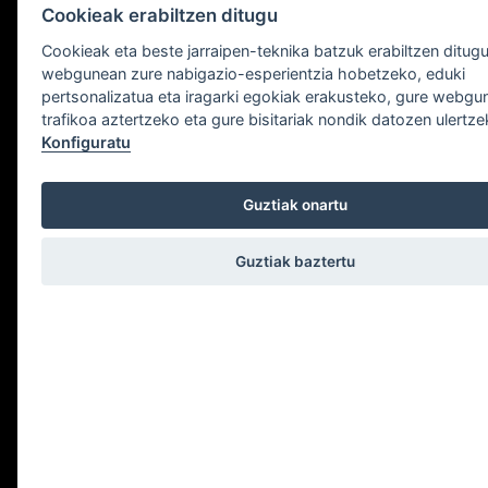
Cookieak erabiltzen ditugu
Cookieak eta beste jarraipen-teknika batzuk erabiltzen ditug
webgunean zure nabigazio-esperientzia hobetzeko, eduki
pertsonalizatua eta iragarki egokiak erakusteko, gure webg
trafikoa aztertzeko eta gure bisitariak nondik datozen ulertz
Konfiguratu
Erreserba
Guztiak onartu
Guztiak baztertu